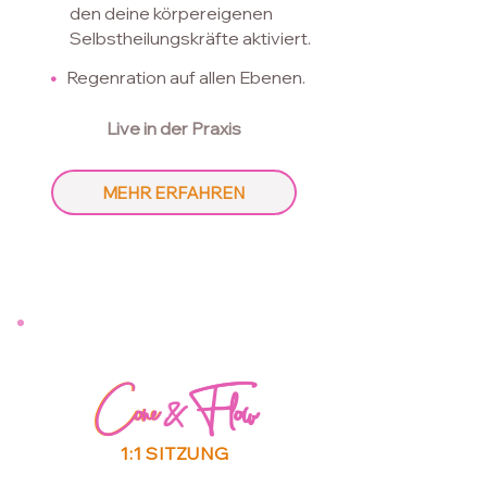
den deine körpereigenen
Selbstheilungskräfte aktiviert.
•
Regenration auf
allen Ebenen.
Live in der Praxis
MEHR ERFAHREN
Cone
Cone&Flow
&
Flow
1:1 SITZUNG