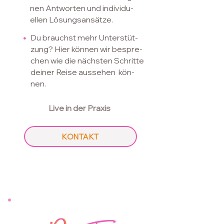
nen
Ant
worten und individu-
ellen
Lö
sungs
ansätze
.
•
Du brauchst mehr Unterstüt-
zung?
Hier können wir
bespre-
chen wie
die nächsten Schritte
deiner Rei
se aussehen kön-
nen.
Live
in der Praxis
KONTAKT