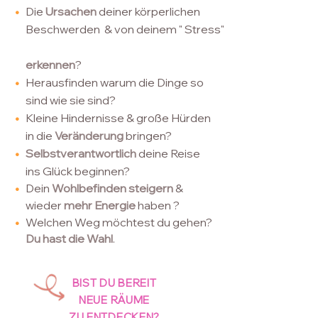
•
Die
Ursachen
deiner körperlichen
Beschwerden & von deinem " Stress"
erkennen
?
•
Herausfinden warum
die Dinge so
sind wie sie sind?
•
Kleine Hindernisse & große Hürden
in die
Veränderung
bringen?
•
Selbstverantwortlich
deine Reise
ins Glück beginnen?
•
Dein
Wohlbefinden
steigern
&
wieder
mehr Energie
haben ?
•
Welchen Weg möchtest du gehen?
Du hast die Wahl
.
BIST DU BEREIT
NEUE RÄUME
ZU ENTDECKEN?