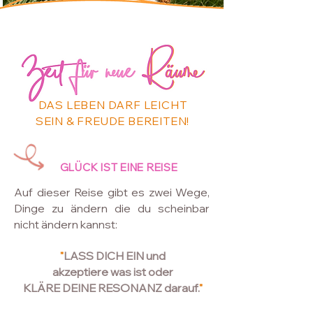
Zeit
Zeit f
für
ür
neue
neue
Räume​
Räume​
DAS LEBEN DARF LEICHT
SEIN
& FREUDE BEREITEN!
GLÜCK IST EINE REISE
Auf dieser Reise gibt es ​
zwei Wege,
Dinge zu ändern die du scheinbar
nicht ändern kannst:
"
LASS DICH EIN
und
akzeptiere was
ist oder
KLÄRE
DEINE RESONANZ
darauf.
"