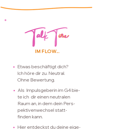
Ta
TalkTime
kT
ime
IM FLOW...
•
Etwas beschäftigt dich?
Ich höre dir zu. Neutral.
Ohne Bewertung.
•
Als Impulsgeberin im G4 bie-
te i
ch dir einen neutralen
Raum an,
in dem dein Pers-
pektivenwechsel
statt-
finden kann.
•
Hier entdeckst du
deine eige-