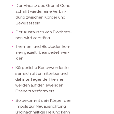
•
Der Einsatz des Granat Cone
schafft wieder eine
Verbin-
dung zwischen Körper
und
Bewusstsein
•
Der Austausch von Biophoto-
nen
wird
verstärkt
•
Themen
und
Blockaden kön-
nen gezielt
bear
bei
tet
wer-
den
•
Körperliche Beschwerden lö-
sen
sich
oft unmittelbar und
dahinter
liegen
de Themen
werden auf der
jeweili
gen
Ebe
ne transfor
miert
•
So bekommt dein Körper den
Impuls zur Neuausrichtung
und
nachhaltige Heilung kann