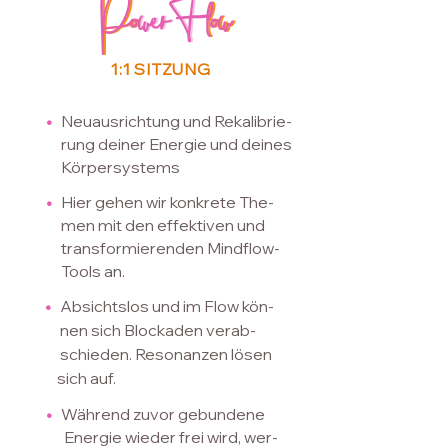
Po
PowerFlow
werF
low
1:1 SITZUNG
•
Neuausrichtung und Rekalibrie-
rung
​
deiner
Energie und deines
Körpersystems
•
Hier gehen wir konkrete The-
men
mit den effek
tiven und
transfor
mierenden Mindflow-
Tools an.
•
Absichtslos und im Flow kön-
nen
sich Blockaden verab-
schie
den.
Resonanzen lösen
sich auf.
•
Während zuvor gebundene
Energie wieder frei
wird, wer-