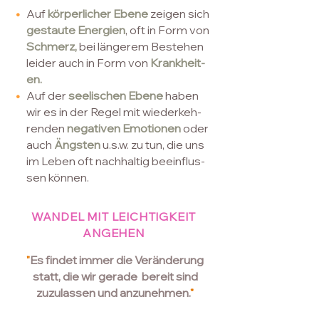
•
Auf
körperlicher Ebene
zeigen sich
gestaute Energien
, oft in Form von
Schmerz,
bei längerem Bestehen
leider auch in Form von
Krankheit-
en.
•
Auf der
seelischen Ebene
haben
wir es in der Regel mit wiederkeh-
renden
negativen Emotionen
oder
auch
Ängsten
u.s.w. zu tun, die uns
im Leben oft nachhaltig beeinflus-
sen können.
WANDEL MIT LEICHTIGKEIT
ANGEHEN
"
Es findet immer die Veränderung
statt,
die wir gerade bereit sind
zuzulassen und anzunehmen.
"