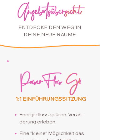
Angebotsübersicht
Angebots
über
sicht
ENTDECKE DEN WEG IN
DEINE NEUE RÄUME
Power
PowerFlow G4
Flow
G4
1:1 EINFÜHRUNGSSITZUNG
•
Energiefluss spüren. Verän-
derung erleben.
•
Eine “kleine“ Möglichkeit das