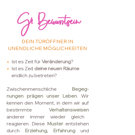
G4 Bewusstsein
G4 Bewusstsein
DEIN TÜRÖFFNER IN
UNENDLICHE MÖGLICHKEITEN
•
Ist es Zeit für
Veränderung
?
•
Ist es Zeit
deine neuen Räume
endlich zu betreten?
Zwischenmenschliche
Begeg-
nungen prägen unser Leben
. Wir
kennen den Moment, in dem wir auf
bestimmte
Verhaltensweisen
anderer immer wieder gleich
reagieren. Diese
Muster
entstehen
durch
Erziehung, Erfahrung
und