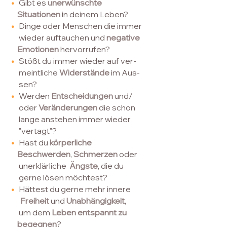
•
Gibt es
unerwünschte
Situationen
in deinem Leben?
•
Dinge oder Menschen die immer
wieder auftauchen und
negative
Emotionen
hervorrufen?
•
Stößt du immer wieder auf ver-
meintliche
Widerstände
im Aus-
sen?
•
Werden
Entscheidungen
und/
oder
Veränderungen
die schon
lange anstehen immer wieder
"
vertagt"?
•
Hast du
körperliche
Beschwerden
,
Schmerzen
oder
unerklärliche
Ängste
, die du
gerne lösen möch
test?
•
Hättest du gerne mehr innere
Freiheit
und
Unabhängigkeit
,
um dem
Leben entspannt zu
begegnen
?