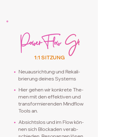
Power
PowerFlow G4
Flow
G4
1:1 SITZUNG
•
Neuausrichtung und Rekali-
brierung
​
deines Systems
•
Hier gehen wir konkrete The-
men mit den effek
tiven
und
transformierenden Mindflow
Tools an.
•
Absichtslos und im Flow kön-
nen sich Blockaden
verab-
schieden. Resonanzen lösen