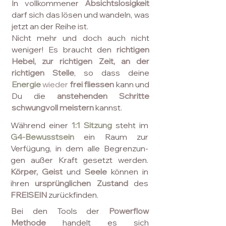
In vollkommener
Absichtslosigkeit
darf sich das lösen und wandeln, was
jetzt an der Reihe ist.
Nicht mehr und doch auch nicht
weniger! Es braucht den
richtigen
Hebel, zur richtigen Zeit, an der
richtigen Stelle
, so dass deine
Energie
wieder
frei fliessen
kann und
Du die
anstehenden Schritte
schwungvoll meistern
kannst.
Während einer
1:1
Sitzung
steht im
G4-Bewusstsein
ein Raum zur
Verfügung, in dem alle Begrenzun-
gen außer Kraft gesetzt werden.
Körper, Geist
und
Seele
können in
ihren
ursprünglichen Zustand
des
FREISEIN
zurückfinden.
Bei den Tools der
Powerflow
Methode
handelt es sich