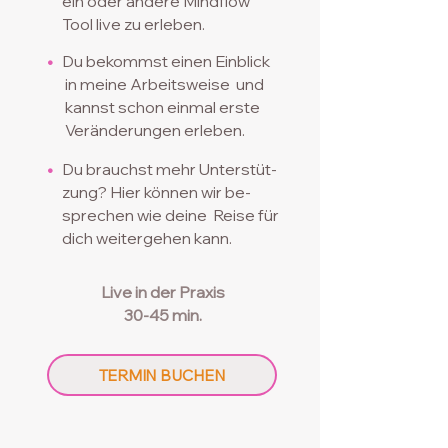
ein oder andere Mind
flow
Tool live zu erleben.
•
Du bekommst einen Einblick
in meine Arbeitsweise
und
kannst schon einmal erste
Veränderungen er
leben.
•
Du brauchst mehr Unterstüt-
zung?
Hier können wir be-
sprechen wie deine Reise für
dich
weitergehen kann.
Live in der
Praxis
30-45 min.
TERMIN BUCHEN